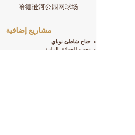
哈德逊河公园网球场
مشاريع إضافية
جناح شاطئ توباي
تجديد الحدائق النباتية
تجديد منزل Prospect Park Picnic
وانتاج ترميم المسبح
Copyright © 2023 Citnalta Construction
Corp. All rights reserved.
Home
Conta
ct