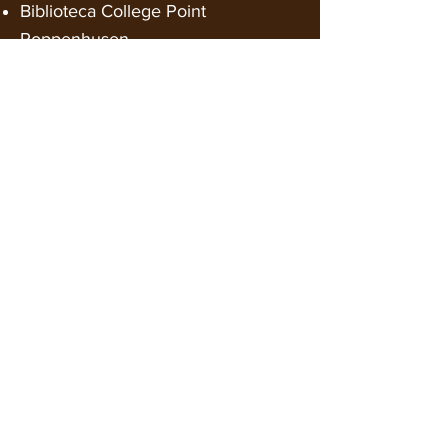
Biblioteca College Point
Poppenhusen
Academia Marítima
Varios
Edificio de servicios Hugh L Carey
Planta de tratamiento de Staten
Island
Construcción de condominios en
Spring Street
Propinas Garaje Dpto. de
Saneamiento
Morgue del condado de Suffolk
Baño público de Port Washington
Planta de contaminación del agua
de Port Washington