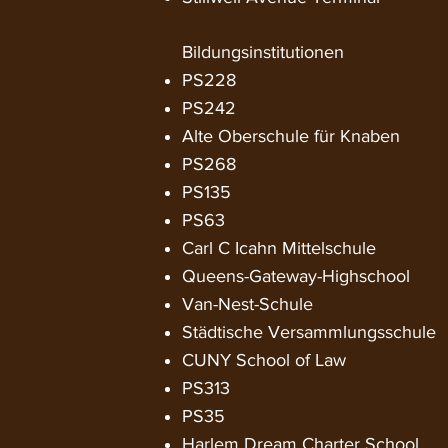
Bildungsinstitutionen
PS228
PS242
Alte Oberschule für Knaben
PS268
PS135
PS63
Carl C Icahn Mittelschule
Queens-Gateway-Highschool
Van-Nest-Schule
Städtische Versammlungsschule
CUNY School of Law
PS313
PS35
Harlem Dream Charter School