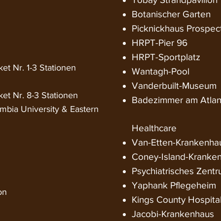
Botanischer Garten
Picknickhaus Prospect
HRPT-Pier 96
HRPT-Sportplatz
ket Nr. 1-3 Stationen
Wantagh-Pool
Vanderbuilt-Museum
ket Nr. 8-3 Stationen
Badezimmer am Atlan
umbia University & Eastern
Healthcare
Van-Etten-Krankenha
Coney-Island-Kranke
Psychiatrisches Zent
Yaphank Pflegeheim
on
Kings County Hospital
Jacobi-Krankenhaus