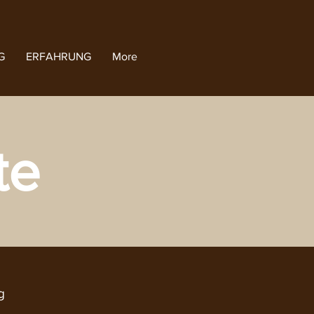
G
ERFAHRUNG
More
te
g