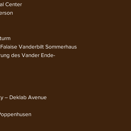
al Center
terson
nturm
 Falaise Vanderbilt Sommerhaus
erung des Vander Ende-
ty – Deklab Avenue
 Poppenhusen