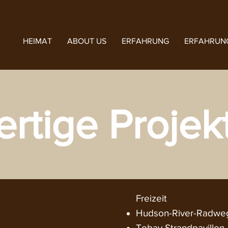
HEIMAT
ABOUT US
ERFAHRUNG
ERFAHRUN
ertige Projek
Freizeit​
Hudson-River-Radwe
Tobay Strandpavillon