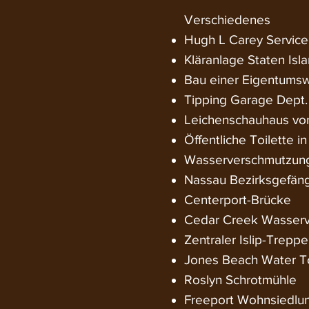
Verschiedenes
Hugh L Carey Servic
Kläranlage Staten Isl
Bau einer Eigentumsw
Tipping Garage Dept. 
Leichenschauhaus von
Öffentliche Toilette i
Wasserverschmutzung
Nassau Bezirksgefäng
Centerport-Brücke
Cedar Creek Wasserv
Zentraler Islip-Trepp
Jones Beach Water Tow
Roslyn Schrotmühle
Freeport Wohnsiedlu