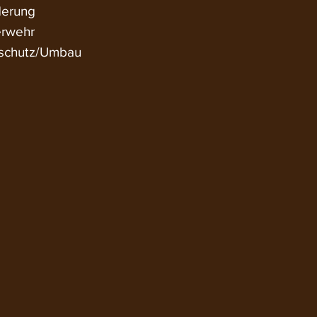
derung
erwehr
dschutz/Umbau