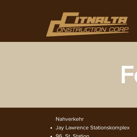
F
Nahverkehr​
Jay Lawrence Stationskomplex
96. St. Station