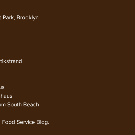
 Park, Brooklyn
tikstrand
us
nhaus
rum South Beach
 Food Service Bldg.