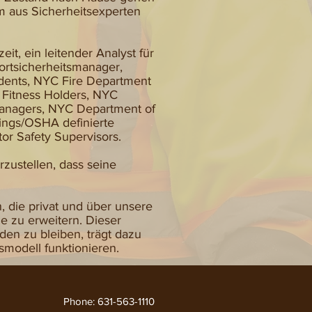
am aus Sicherheitsexperten
it, ein leitender Analyst für
ortsicherheitsmanager,
dents, NYC Fire Department
f Fitness Holders, NYC
Managers, NYC Department of
dings/OSHA definierte
r Safety Supervisors.
rzustellen, dass seine
 die privat und über unsere
e zu erweitern. Dieser
en zu bleiben, trägt dazu
smodell funktionieren.
Phone: 631-563-1110