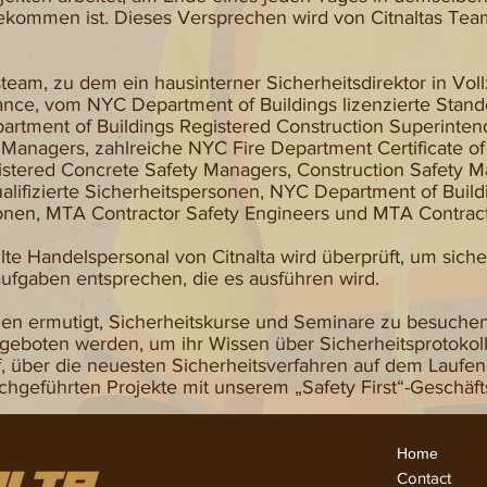
 gekommen ist. Dieses Versprechen wird von Citnaltas Te
team, zu dem ein hausinterner Sicherheitsdirektor in Vollze
nce, vom NYC Department of Buildings lizenzierte Stand
rtment of Buildings Registered Construction Superinten
y Managers, zahlreiche NYC Fire Department Certificate o
istered Concrete Safety Managers, Construction Safety 
alifizierte Sicherheitspersonen, NYC Department of Buil
nen, MTA Contractor Safety Engineers und MTA Contracto
te Handelspersonal von Citnalta wird überprüft, um siche
aufgaben entsprechen, die es ausführen wird.
en ermutigt, Sicherheitskurse und Seminare zu besuchen,
eboten werden, um ihr Wissen über Sicherheitsprotokoll
, über die neuesten Sicherheitsverfahren auf dem Laufend
urchgeführten Projekte mit unserem „Safety First“-Geschäft
Home
Conta
ct