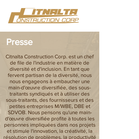
Presse
Citnalta Construction Corp. est un chef
de file de l'industrie en matière de
diversité et d'inclusion. En tant que
fervent partisan de la diversité, nous
nous engageons à embaucher une
main-d'œuvre diversifiée, des sous-
traitants syndiqués et à utiliser des
sous-traitants, des fournisseurs et des
petites entreprises M/WBE, DBE et
SDVOB. Nous pensons qu'une main-
d'œuvre diversifiée profite à toutes les
personnes impliquées dans nos projets
et stimule l'innovation, la créativité, la
résolution de problèmes, la productivité