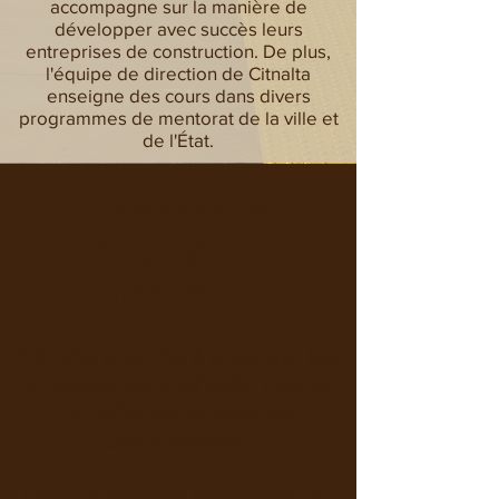
accompagne sur la manière de
développer avec succès leurs
entreprises de construction. De plus,
l'équipe de direction de Citnalta
enseigne des cours dans divers
programmes de mentorat de la ville et
de l'État.
Diversité et
inclusion
Initiatives
Citnalta cherche à encadrer les
entrepreneurs M/WBE, DBE et
SDVOB par le biais de
coentreprises.
Citnalta travaille activement au