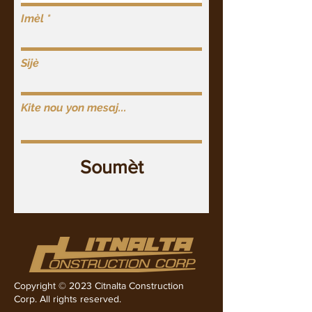
Imèl
Sijè
Kite nou yon mesaj...
Soumèt
Copyright © 2023 Citnalta Construction
Corp. All rights reserved.