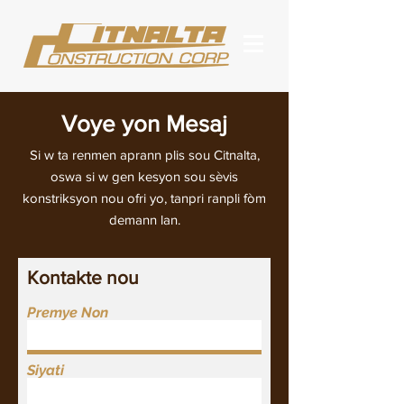
Voye yon Mesaj
Si w ta renmen aprann plis sou Citnalta,
oswa si w gen kesyon sou sèvis
konstriksyon nou ofri yo, tanpri ranpli fòm
demann lan.
Kontakte nou
Premye Non
Siyati