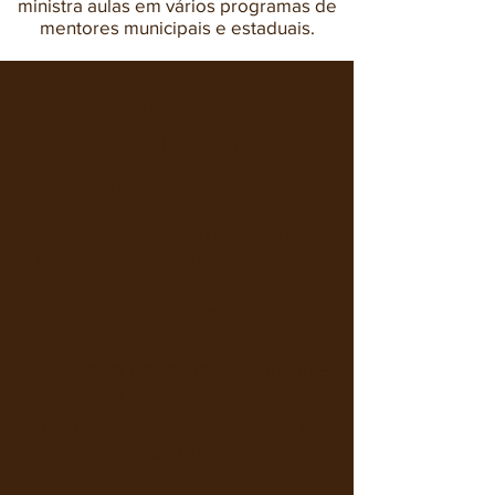
ministra aulas em vários programas de
mentores municipais e estaduais.
Diversidade e
Inclusão
Iniciativas
A Citnalta procura orientar
empreiteiros M/WBE, DBE e
SDVOB por meio de joint
ventures.
A Citnalta trabalha ativamente
para desenvolver a
capacidade M/WBE, DBE e
SDVOB.