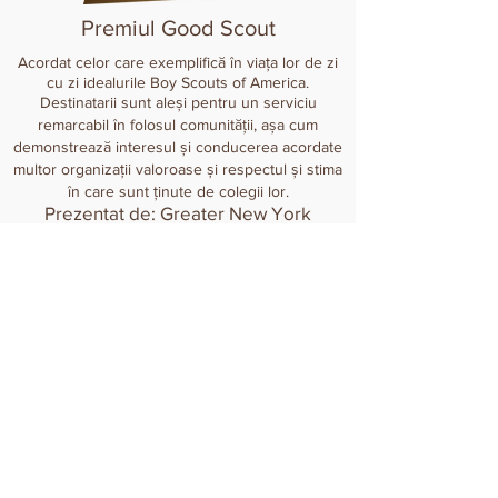
Premiul Good Scout
Acordat celor care exemplifică în viața lor de zi
cu zi idealurile Boy Scouts of America.
Destinatarii sunt aleși pentru un serviciu
remarcabil în folosul comunității, așa cum
demonstrează interesul și conducerea acordate
multor organizații valoroase și respectul și stima
în care sunt ținute de colegii lor.
Prezentat de: Greater New York
Councils,
Boy Scouts of America
Excelenta in constructii
din PS 268